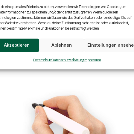
dir ein optimales Erlebnis zu bieten, verwenden wir Technologien wie Cookies, um
äteinformationen zu speichern und/oder darauf zuzugreifen. Wenn du diesen
hnologien zustimmst, können wir Daten wie das Surfverhalten oder eindeutige IDs auf
ser Website verarbeiten. Wenn du deine Zustimmung nicht erteilst oder zurückziehst,
nen bestimmte Merkmale und Funktionen beeinträchtigt werden.
Akzeptieren
Ablehnen
Einstellungen anseh
Datenschutz
Datenschutzerklärung
Impressum