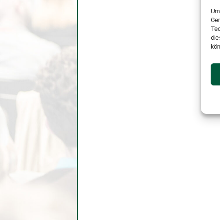
Um 
Ger
Tec
die
kön