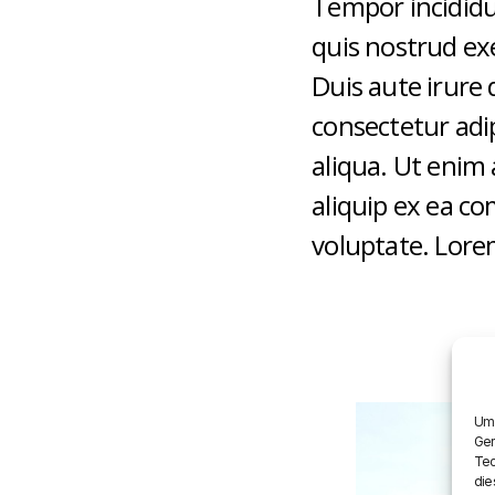
Tempor incididu
quis nostrud ex
Duis aute irure 
consectetur adi
aliqua. Ut enim 
aliquip ex ea c
voluptate. Lorem
Um 
Ger
Tec
die