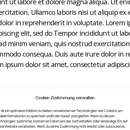
nt ut labore et dolore magna aliqua. Ut e
ercitation. Ullamco laboris nisi ut aliquip 
dolor in reprehenderit in voluptate. Lorem 
piscing elit, sed do Tempor incididunt ut la
ad minim veniam, quis nostrud exercitation.
ommodo consequa. Duis aute irure dolor in r
 ipsum dolor sit amet, consectetur adipiscin
Cookie-Zustimmung verwalten
dir ein optimales Erlebnis zu bieten, verwenden wir Technologien wie Cookies, um
äteinformationen zu speichern und/oder darauf zuzugreifen. Wenn du diesen
hnologien zustimmst, können wir Daten wie das Surfverhalten oder eindeutige IDs auf
ser Website verarbeiten. Wenn du deine Zustimmung nicht erteilst oder zurückziehst,