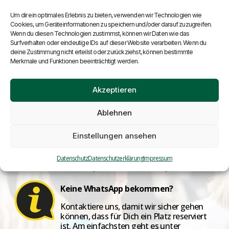
Dort findest du alle Infos, die du brauchst,
um bestens vorbereitet zu sein.
Um dir ein optimales Erlebnis zu bieten, verwenden wir Technologien wie
Cookies, um Geräteinformationen zu speichern und/oder darauf zuzugreifen.
Wenn du diesen Technologien zustimmst, können wir Daten wie das
Surfverhalten oder eindeutige IDs auf dieser Website verarbeiten. Wenn du
Was erwartet dich?
deine Zustimmung nicht erteilst oder zurückziehst, können bestimmte
Merkmale und Funktionen beeinträchtigt werden.
Klar verständliches Wissen – keine Finanzfloskeln.
Akzeptieren
Praktische Tipps, die du sofort anwenden kannst.
Ein sicherer Fahrplan für deine Altersvorsorge.
Ablehnen
Einstellungen ansehen
Tipp:
Folge uns auf Instagram, um bis zum
Datenschutz
Datenschutzerklärung
Impressum
Workshop nichts mehr zu verpassen!
Keine WhatsApp bekommen?
Kontaktiere uns, damit wir sicher gehen
können, dass für Dich ein Platz reserviert
ist. Am einfachsten geht es unter